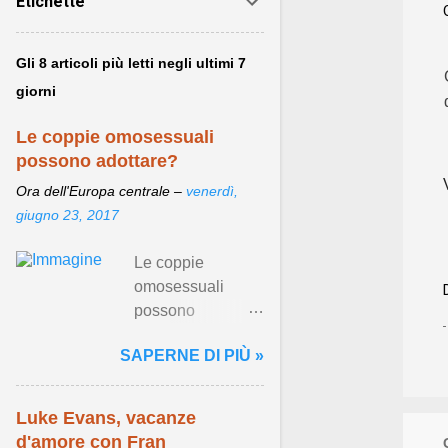
Etichette
Gli 8 articoli più letti negli ultimi 7
giorni
Le coppie omosessuali
possono adottare?
Ora dell'Europa centrale –
venerdì,
giugno 23, 2017
Le coppie
omosessuali
possono
adottare? - 76 del
SAPERNE DI PIÙ »
2016, come si sa,
ha regolamentato
per la prima volta
Luke Evans, vacanze
in Italia le unioni
d'amore con Fran