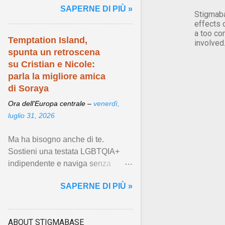
SAPERNE DI PIÙ »
mondo." Visualizza articolo ...
Stigmaba
effects 
a too co
Temptation Island,
involved
spunta un retroscena
su Cristian e Nicole:
parla la migliore amica
di Soraya
Ora dell'Europa centrale –
venerdì,
luglio 31, 2026
Ma ha bisogno anche di te.
Sostieni una testata LGBTQIA+
indipendente e naviga senza
banner ... Visualizza articolo ...
SAPERNE DI PIÙ »
ABOUT STIGMABASE