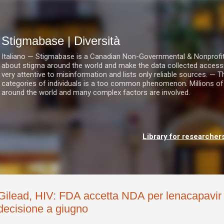
Passa ai contenuti principali
Stigmabase | Diversità
Italiano — Stigmabase is a Canadian Non-Governmental & Nonprofit I
about stigma around the world and make the data collected accessi
very attentive to misinformation and lists only reliable sources. — T
categories of individuals is a too common phenomenon. Millions of
around the world and many complex factors are involved.
Library for researcher
Gilead, HIV: FDA accetta NDA per lenacapavi
decisione a giugno