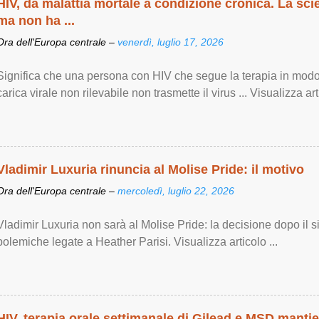
HIV, da malattia mortale a condizione cronica. La sci
ma non ha ...
Ora dell'Europa centrale –
venerdì, luglio 17, 2026
Significa che una persona con HIV che segue la terapia in modo
carica virale non rilevabile non trasmette il virus ... Visualizza arti
Vladimir Luxuria rinuncia al Molise Pride: il motivo
Ora dell'Europa centrale –
mercoledì, luglio 22, 2026
Vladimir Luxuria non sarà al Molise Pride: la decisione dopo il s
polemiche legate a Heather Parisi. Visualizza articolo ...
HIV, terapia orale settimanale di Gilead e MSD manti