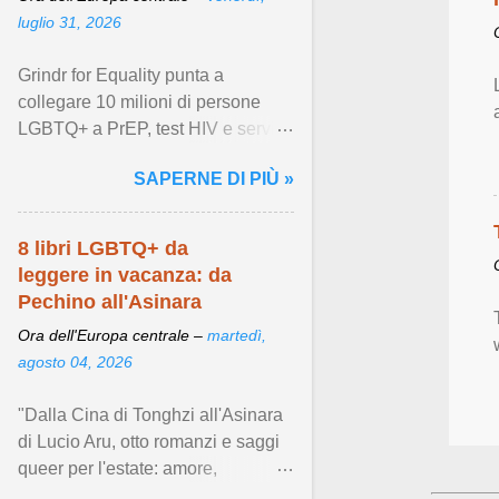
luglio 31, 2026
Grindr for Equality punta a
collegare 10 milioni di persone
LGBTQ+ a PrEP, test HIV e servizi
di prevenzione locali entro il 2028.
SAPERNE DI PIÙ »
Visualizza articolo ...
8 libri LGBTQ+ da
leggere in vacanza: da
Pechino all'Asinara
Ora dell'Europa centrale –
martedì,
agosto 04, 2026
"Dalla Cina di Tonghzi all'Asinara
di Lucio Aru, otto romanzi e saggi
queer per l'estate: amore,
resistenza e desiderio in giro per il