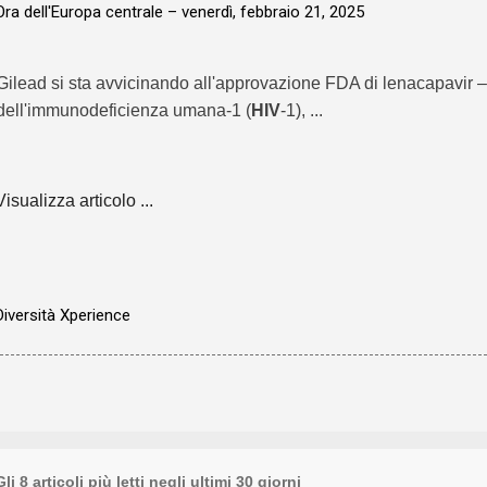
Ora dell'Europa centrale –
venerdì, febbraio 21, 2025
Gilead si sta avvicinando all'approvazione FDA di lenacapavir – i
dell'immunodeficienza umana-1 (
HIV
-1), ...
Visualizza articolo ...
Diversità Xperience
Gli 8 articoli più letti negli ultimi 30 giorni