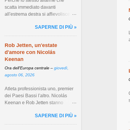
Perché lo stesso allarme che
scatta immediato davanti
all'estrema destra si affievolisce
quando la violenza arriva armata
SAPERNE DI PIÙ »
di fondamentalismo islamista ...
Visualizza articolo ...
Rob Jetten, un'estate
d'amore con Nicolás
Keenan
Ora dell'Europa centrale –
giovedì,
agosto 06, 2026
Atleta professionista uno, premier
dei Paesi Bassi l'altro. Nicolás
Keenan e Rob Jetten stanno
scrivendo indelebili pagine di
SAPERNE DI PIÙ »
visibilità LGBTQIA+. Visualizza
articolo ...