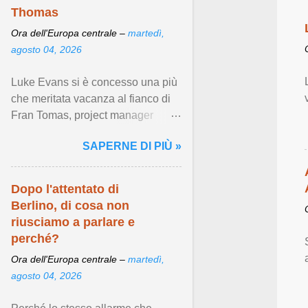
tra persone dello
Thomas
stesso sesso ,
Ora dell'Europa centrale –
martedì,
garantendo una
agosto 04, 2026
serie di importanti
diritti ...
Luke Evans si è concesso una più
che meritata vacanza al fianco di
Fran Tomas, project manager
spagnolo con cui fa stabilmente
SAPERNE DI PIÙ »
coppia dal 2021. Visualizza
articolo ...
Dopo l'attentato di
Berlino, di cosa non
riusciamo a parlare e
perché?
Ora dell'Europa centrale –
martedì,
agosto 04, 2026