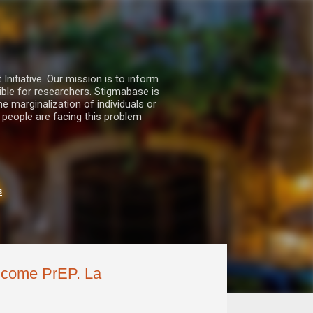
nitiative. Our mission is to inform
ble for researchers. Stigmabase is
he marginalization of individuals or
 people are facing this problem
s
r come PrEP. La