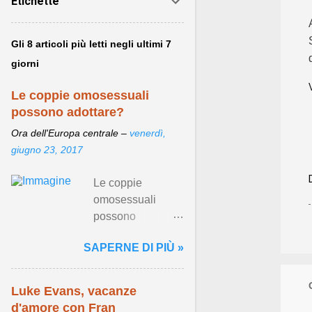
Etichette
Gli 8 articoli più letti negli ultimi 7
giorni
Le coppie omosessuali
possono adottare?
Ora dell'Europa centrale –
venerdì,
giugno 23, 2017
Le coppie
omosessuali
possono
adottare? - 76 del
SAPERNE DI PIÙ »
2016, come si sa,
ha regolamentato
per la prima volta
Luke Evans, vacanze
in Italia le unioni
d'amore con Fran