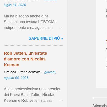
luglio 31, 2026
Ma ha bisogno anche di te.
Sostieni una testata LGBTQIA+
indipendente e naviga senza
banner ... Visualizza articolo ...
SAPERNE DI PIÙ »
Rob Jetten, un'estate
d'amore con Nicolás
Keenan
Ora dell'Europa centrale –
giovedì,
agosto 06, 2026
Atleta professionista uno, premier
dei Paesi Bassi l'altro. Nicolás
Keenan e Rob Jetten stanno
Stigmaba
scrivendo indelebili pagine di