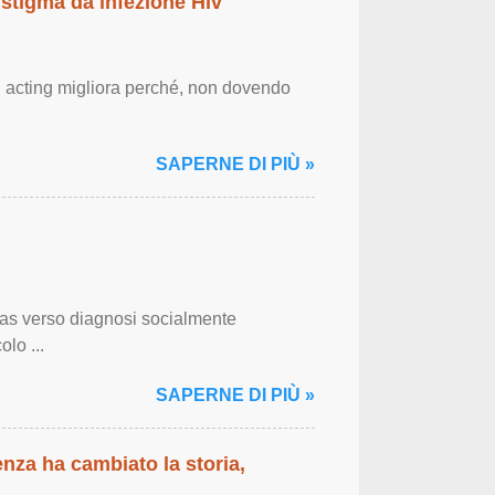
 stigma da infezione Hiv'
g acting migliora perché, non dovendo
SAPERNE DI PIÙ »
bias verso diagnosi socialmente
olo ...
SAPERNE DI PIÙ »
enza ha cambiato la storia,