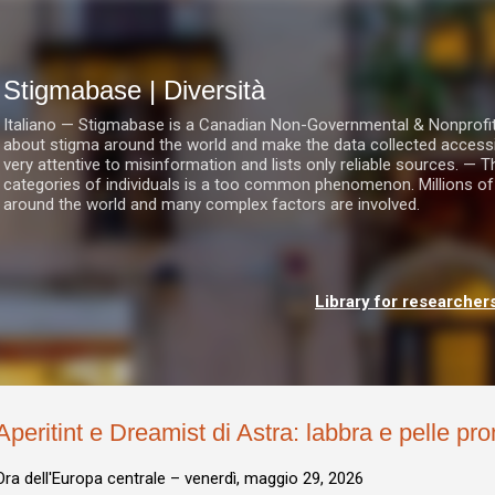
Passa ai contenuti principali
Stigmabase | Diversità
Italiano — Stigmabase is a Canadian Non-Governmental & Nonprofit I
about stigma around the world and make the data collected accessi
very attentive to misinformation and lists only reliable sources. — T
categories of individuals is a too common phenomenon. Millions of
around the world and many complex factors are involved.
Library for researcher
Aperitint e Dreamist di Astra: labbra e pelle pr
Ora dell'Europa centrale –
venerdì, maggio 29, 2026