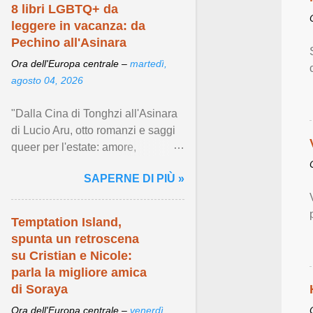
8 libri LGBTQ+ da
leggere in vacanza: da
Pechino all'Asinara
Ora dell'Europa centrale –
martedì,
agosto 04, 2026
"Dalla Cina di Tonghzi all'Asinara
di Lucio Aru, otto romanzi e saggi
queer per l'estate: amore,
resistenza e desiderio in giro per il
SAPERNE DI PIÙ »
mondo." Visualizza articolo ...
Temptation Island,
spunta un retroscena
su Cristian e Nicole:
parla la migliore amica
di Soraya
Ora dell'Europa centrale –
venerdì,