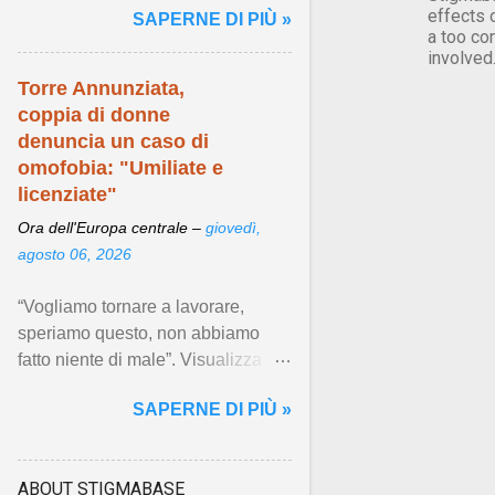
effects 
SAPERNE DI PIÙ »
visibilità LGBTQIA+. Visualizza
a too co
articolo ...
involved
Torre Annunziata,
coppia di donne
denuncia un caso di
omofobia: "Umiliate e
licenziate"
Ora dell'Europa centrale –
giovedì,
agosto 06, 2026
“Vogliamo tornare a lavorare,
speriamo questo, non abbiamo
fatto niente di male”. Visualizza
articolo ...
SAPERNE DI PIÙ »
ABOUT STIGMABASE