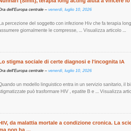
Nunnari (Simit),'terapia long acting aiuta a vincere lo
Ora dell'Europa centrale –
venerdì, luglio 10, 2026
La percezione del soggetto con infezione Hiv che fa terapia lon
assumere giornalmente le compresse, ... Visualizza articolo ...
Lo stigma sociale di certe diagnosi e l'incognita IA
Ora dell'Europa centrale –
venerdì, luglio 10, 2026
Quando un modello linguistico entra in un servizio sanitario, il 
stigmatizzate può trasformare HIV , epatite B e ... Visualizza artic
HIV, da malattia mortale a condizione cronica. La sci
ma non ha ...