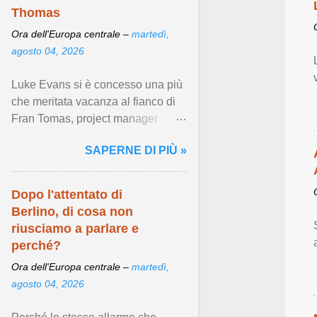
tra persone dello
Thomas
stesso sesso ,
Ora dell'Europa centrale –
martedì,
garantendo una
agosto 04, 2026
serie di importanti
diritti ...
Luke Evans si è concesso una più
che meritata vacanza al fianco di
Fran Tomas, project manager
spagnolo con cui fa stabilmente
SAPERNE DI PIÙ »
coppia dal 2021. Visualizza
articolo ...
Dopo l'attentato di
Berlino, di cosa non
riusciamo a parlare e
perché?
Ora dell'Europa centrale –
martedì,
agosto 04, 2026