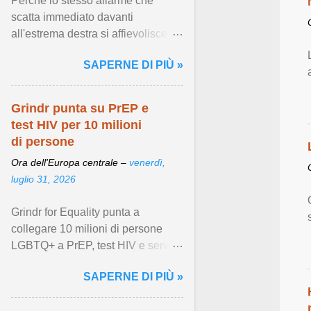
Perché lo stesso allarme che
scatta immediato davanti
all'estrema destra si affievolisce
quando la violenza arriva armata
SAPERNE DI PIÙ »
di fondamentalismo islamista ...
Visualizza articolo ...
Grindr punta su PrEP e
test HIV per 10 milioni
di persone
Ora dell'Europa centrale –
venerdì,
luglio 31, 2026
Grindr for Equality punta a
collegare 10 milioni di persone
LGBTQ+ a PrEP, test HIV e servizi
di prevenzione locali entro il 2028.
SAPERNE DI PIÙ »
Visualizza articolo ...