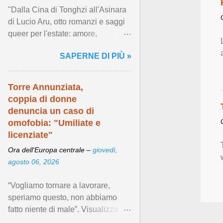
"Dalla Cina di Tonghzi all'Asinara
di Lucio Aru, otto romanzi e saggi
queer per l'estate: amore,
resistenza e desiderio in giro per il
SAPERNE DI PIÙ »
mondo." Visualizza articolo ...
Torre Annunziata,
coppia di donne
denuncia un caso di
omofobia: "Umiliate e
licenziate"
Ora dell'Europa centrale –
giovedì,
agosto 06, 2026
“Vogliamo tornare a lavorare,
speriamo questo, non abbiamo
fatto niente di male”. Visualizza
articolo ...