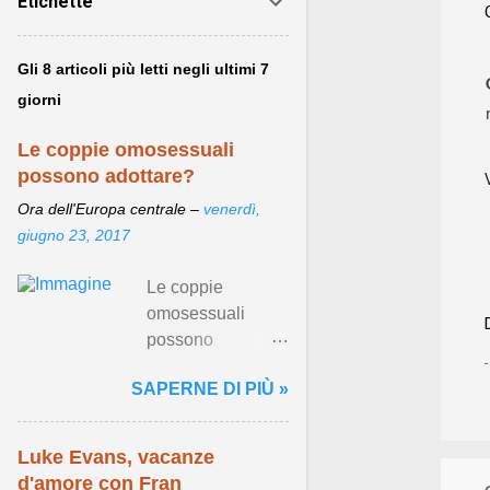
Etichette
Gli 8 articoli più letti negli ultimi 7
giorni
Le coppie omosessuali
possono adottare?
Ora dell'Europa centrale –
venerdì,
giugno 23, 2017
Le coppie
omosessuali
possono
adottare? - 76 del
SAPERNE DI PIÙ »
2016, come si sa,
ha regolamentato
per la prima volta
Luke Evans, vacanze
in Italia le unioni
d'amore con Fran