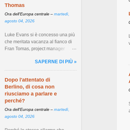
tra persone dello
Thomas
stesso sesso ,
Ora dell'Europa centrale –
martedì,
garantendo una
agosto 04, 2026
serie di importanti
diritti ...
Luke Evans si è concesso una più
che meritata vacanza al fianco di
Fran Tomas, project manager
spagnolo con cui fa stabilmente
SAPERNE DI PIÙ »
coppia dal 2021. Visualizza
articolo ...
Dopo l'attentato di
Berlino, di cosa non
riusciamo a parlare e
perché?
Ora dell'Europa centrale –
martedì,
agosto 04, 2026