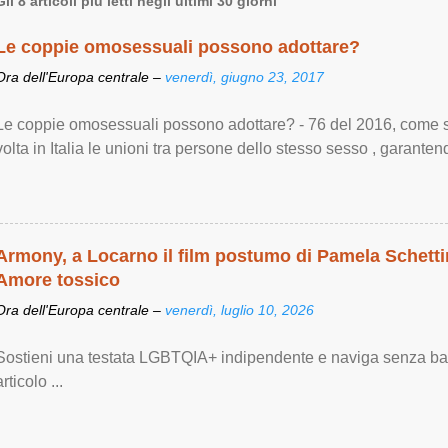
Gli 8 articoli più letti negli ultimi 30 giorni
Le coppie omosessuali possono adottare?
Ora dell'Europa centrale –
venerdì, giugno 23, 2017
Le coppie omosessuali possono adottare? - 76 del 2016, come si
volta in Italia le unioni tra persone dello stesso sesso , garantendo
Armony, a Locarno il film postumo di Pamela Schettin
Amore tossico
Ora dell'Europa centrale –
venerdì, luglio 10, 2026
Sostieni una testata LGBTQIA+ indipendente e naviga senza bann
articolo ...