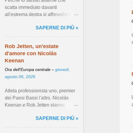
Perché lo stesso allarme che
scatta immediato davanti
all'estrema destra si affievolisce
quando la violenza arriva armata
SAPERNE DI PIÙ »
di fondamentalismo islamista ...
Visualizza articolo ...
Rob Jetten, un'estate
d'amore con Nicolás
Keenan
Ora dell'Europa centrale –
giovedì,
agosto 06, 2026
Atleta professionista uno, premier
dei Paesi Bassi l'altro. Nicolás
Keenan e Rob Jetten stanno
scrivendo indelebili pagine di
SAPERNE DI PIÙ »
visibilità LGBTQIA+. Visualizza
articolo ...