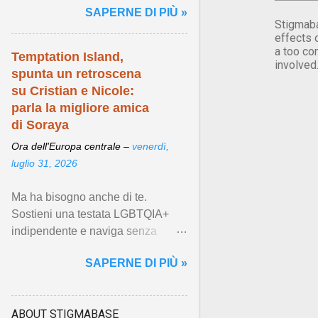
SAPERNE DI PIÙ »
Stigmaba
effects 
a too co
Temptation Island,
involved
spunta un retroscena
su Cristian e Nicole:
parla la migliore amica
di Soraya
Ora dell'Europa centrale –
venerdì,
luglio 31, 2026
Ma ha bisogno anche di te.
Sostieni una testata LGBTQIA+
indipendente e naviga senza
banner ... Visualizza articolo ...
SAPERNE DI PIÙ »
ABOUT STIGMABASE