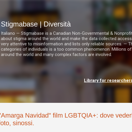
Passa ai contenuti principali
Stigmabase | Diversità
Italiano — Stigmabase is a Canadian Non-Governmental & Nonprofit I
about stigma around the world and make the data collected accessi
very attentive to misinformation and lists only reliable sources. — T
categories of individuals is a too common phenomenon. Millions of
around the world and many complex factors are involved.
Library for researcher
"Amarga Navidad" film LGBTQIA+: dove vederlo,
foto, sinossi.