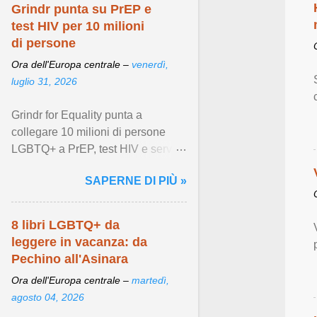
Grindr punta su PrEP e
test HIV per 10 milioni
di persone
Ora dell'Europa centrale –
venerdì,
luglio 31, 2026
Grindr for Equality punta a
collegare 10 milioni di persone
LGBTQ+ a PrEP, test HIV e servizi
di prevenzione locali entro il 2028.
SAPERNE DI PIÙ »
Visualizza articolo ...
8 libri LGBTQ+ da
leggere in vacanza: da
Pechino all'Asinara
Ora dell'Europa centrale –
martedì,
agosto 04, 2026