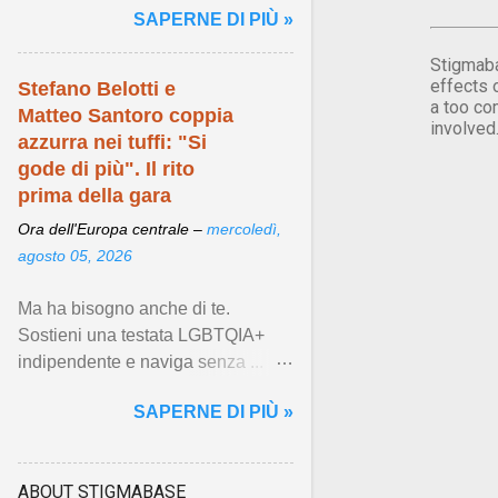
SAPERNE DI PIÙ »
Visualizza articolo ...
Stigmaba
effects 
Stefano Belotti e
a too co
Matteo Santoro coppia
involved
azzurra nei tuffi: "Si
gode di più". Il rito
prima della gara
Ora dell'Europa centrale –
mercoledì,
agosto 05, 2026
Ma ha bisogno anche di te.
Sostieni una testata LGBTQIA+
indipendente e naviga senza ...
Visualizza articolo ...
SAPERNE DI PIÙ »
ABOUT STIGMABASE