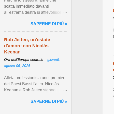
Perché lo stesso allarme che
scatta immediato davanti
all'estrema destra si affievolisce
quando la violenza arriva armata
SAPERNE DI PIÙ »
di fondamentalismo islamista ...
Visualizza articolo ...
Rob Jetten, un'estate
d'amore con Nicolás
Keenan
Ora dell'Europa centrale –
giovedì,
agosto 06, 2026
Atleta professionista uno, premier
dei Paesi Bassi l'altro. Nicolás
Keenan e Rob Jetten stanno
scrivendo indelebili pagine di
SAPERNE DI PIÙ »
visibilità LGBTQIA+. Visualizza
articolo ...