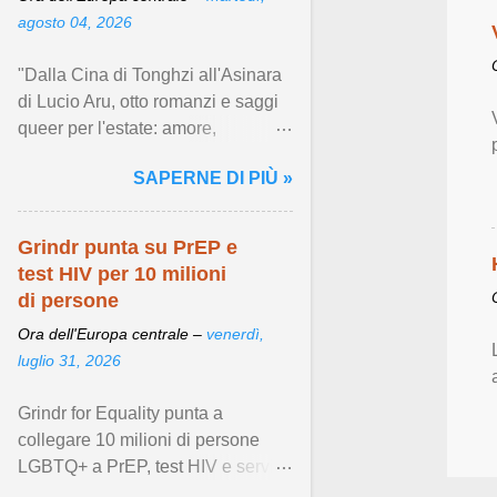
agosto 04, 2026
"Dalla Cina di Tonghzi all'Asinara
di Lucio Aru, otto romanzi e saggi
queer per l'estate: amore,
resistenza e desiderio in giro per il
SAPERNE DI PIÙ »
mondo." Visualizza articolo ...
Grindr punta su PrEP e
test HIV per 10 milioni
di persone
Ora dell'Europa centrale –
venerdì,
luglio 31, 2026
Grindr for Equality punta a
collegare 10 milioni di persone
LGBTQ+ a PrEP, test HIV e servizi
di prevenzione locali entro il 2028.