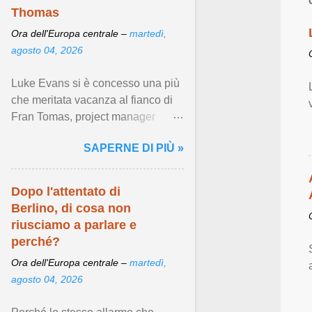
tra persone dello
Thomas
stesso sesso ,
Ora dell'Europa centrale –
martedì,
garantendo una
agosto 04, 2026
serie di importanti
diritti ...
Luke Evans si è concesso una più
che meritata vacanza al fianco di
Fran Tomas, project manager
spagnolo con cui fa stabilmente
SAPERNE DI PIÙ »
coppia dal 2021. Visualizza
articolo ...
Dopo l'attentato di
Berlino, di cosa non
riusciamo a parlare e
perché?
Ora dell'Europa centrale –
martedì,
agosto 04, 2026