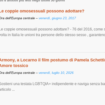
Gli 8 articoli più letti negli ultimi 30 giorni
Le coppie omosessuali possono adottare?
Ora dell'Europa centrale –
venerdì, giugno 23, 2017
Le coppie omosessuali possono adottare? - 76 del 2016, come si
volta in Italia le unioni tra persone dello stesso sesso , garantendo
Armony, a Locarno il film postumo di Pamela Schettin
Amore tossico
Ora dell'Europa centrale –
venerdì, luglio 10, 2026
Sostieni una testata LGBTQIA+ indipendente e naviga senza bann
articolo ...