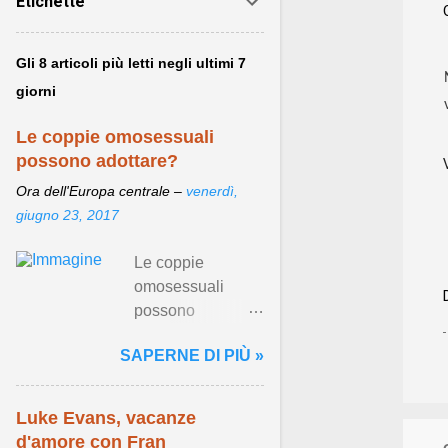
Etichette
Gli 8 articoli più letti negli ultimi 7
giorni
Le coppie omosessuali
possono adottare?
Ora dell'Europa centrale –
venerdì,
giugno 23, 2017
Le coppie
omosessuali
possono
adottare? - 76 del
SAPERNE DI PIÙ »
2016, come si sa,
ha regolamentato
per la prima volta
Luke Evans, vacanze
in Italia le unioni
d'amore con Fran