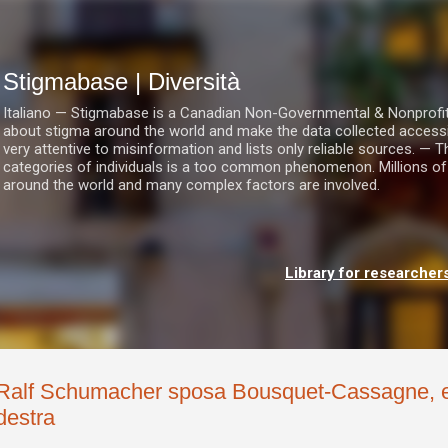
Passa ai contenuti principali
Stigmabase | Diversità
Italiano — Stigmabase is a Canadian Non-Governmental & Nonprofit I
about stigma around the world and make the data collected accessi
very attentive to misinformation and lists only reliable sources. — T
categories of individuals is a too common phenomenon. Millions of
around the world and many complex factors are involved.
Library for researcher
Ralf Schumacher sposa Bousquet-Cassagne, ex
destra