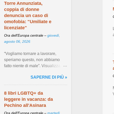
Torre Annunziata,
coppia di donne
denuncia un caso di
omofobia: "Umiliate e
licenziate"
Ora dell'Europa centrale –
giovedì,
agosto 06, 2026
“Vogliamo tornare a lavorare,
speriamo questo, non abbiamo
fatto niente di male”. Visualizza
articolo ...
SAPERNE DI PIÙ »
8 libri LGBTQ+ da
leggere in vacanza: da
Pechino all'Asinara
Ora dell'Europa centrale –
martedì,